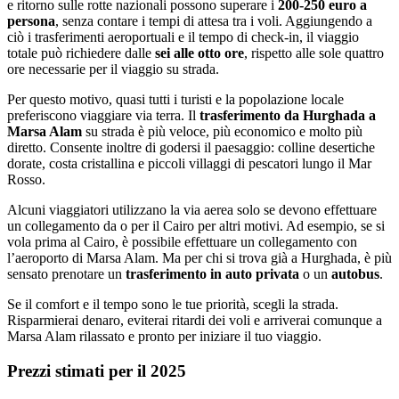
e ritorno sulle rotte nazionali possono superare i
200-250 euro a
persona
, senza contare i tempi di attesa tra i voli. Aggiungendo a
ciò i trasferimenti aeroportuali e il tempo di check-in, il viaggio
totale può richiedere dalle
sei alle otto ore
, rispetto alle sole quattro
ore necessarie per il viaggio su strada.
Per questo motivo, quasi tutti i turisti e la popolazione locale
preferiscono viaggiare via terra. Il
trasferimento da Hurghada a
Marsa Alam
su strada è più veloce, più economico e molto più
diretto. Consente inoltre di godersi il paesaggio: colline desertiche
dorate, costa cristallina e piccoli villaggi di pescatori lungo il Mar
Rosso.
Alcuni viaggiatori utilizzano la via aerea solo se devono effettuare
un collegamento da o per il Cairo per altri motivi. Ad esempio, se si
vola prima al Cairo, è possibile effettuare un collegamento con
l’aeroporto di Marsa Alam. Ma per chi si trova già a Hurghada, è più
sensato prenotare un
trasferimento in auto privata
o un
autobus
.
Se il comfort e il tempo sono le tue priorità, scegli la strada.
Risparmierai denaro, eviterai ritardi dei voli e arriverai comunque a
Marsa Alam rilassato e pronto per iniziare il tuo viaggio.
Prezzi stimati per il 2025