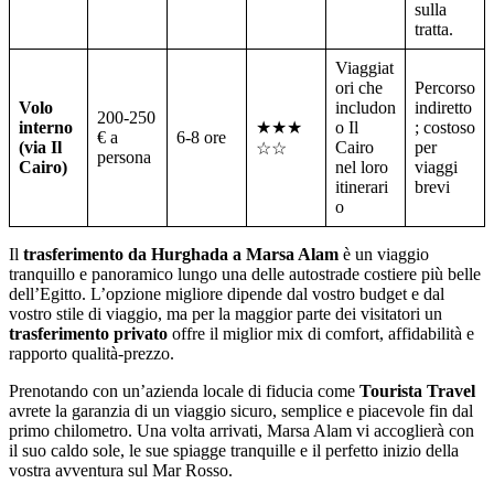
sulla
tratta.
Viaggiat
ori che
Percorso
Volo
includon
indiretto
200-250
interno
★★★
o Il
; costoso
€ a
6-8 ore
(via Il
Cairo
per
☆☆
persona
Cairo)
nel loro
viaggi
itinerari
brevi
o
Il
trasferimento da Hurghada a Marsa Alam
è un viaggio
tranquillo e panoramico lungo una delle autostrade costiere più belle
dell’Egitto. L’opzione migliore dipende dal vostro budget e dal
vostro stile di viaggio, ma per la maggior parte dei visitatori un
trasferimento privato
offre il miglior mix di comfort, affidabilità e
rapporto qualità-prezzo.
Prenotando con un’azienda locale di fiducia come
Tourista Travel
avrete la garanzia di un viaggio sicuro, semplice e piacevole fin dal
primo chilometro. Una volta arrivati, Marsa Alam vi accoglierà con
il suo caldo sole, le sue spiagge tranquille e il perfetto inizio della
vostra avventura sul Mar Rosso.