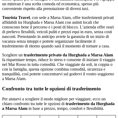
un minivan è una scelta comoda ed economica, spesso più
conveniente rispetto alla prenotazione di diversi taxi.
Tourista Travel
, con sede a Marsa Alam, offre trasferimenti privati
affidabili tra Hurghada e Marsa Alam con autisti locali che
conoscono bene il percorso e i posti di blocco. L’azienda offre orari
di prelievo flessibili, veicoli puliti e prezzi equi in euro, senza costi
nascosti. Prenotando in anticipo avrete la garanzia di un inizio di
vacanza senza intoppi e potrete organizzare facilmente il
trasferimento di ritorno quando sarà il momento di tornare a casa.
Scegliere un
trasferimento privato da Hurghada a Marsa Alam
fa risparmiare tempo, riduce lo stress e consente di iniziare il viaggio
nel Mar Rosso in tutta comodità. Che viaggiate da soli, in coppia o
con la famiglia, questa opzione combina comodità, sicurezza e
tranquillità, così potrete concentrarvi sul godervi il vostro soggiorno
a Marsa Alam.
Confronto tra tutte le opzioni di trasferimento
Per aiutarvi a scegliere il modo migliore per viaggiare, ecco un
chiaro confronto tra tutte le opzioni di
trasferimento da Hurghada
a Marsa Alam
in base a prezzo, tempo, comfort e flessibilità.