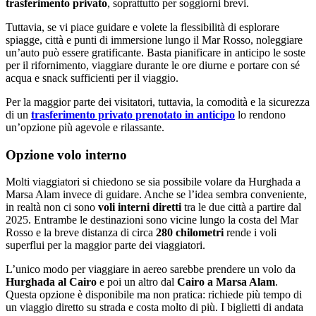
trasferimento privato
, soprattutto per soggiorni brevi.
Tuttavia, se vi piace guidare e volete la flessibilità di esplorare
spiagge, città e punti di immersione lungo il Mar Rosso, noleggiare
un’auto può essere gratificante. Basta pianificare in anticipo le soste
per il rifornimento, viaggiare durante le ore diurne e portare con sé
acqua e snack sufficienti per il viaggio.
Per la maggior parte dei visitatori, tuttavia, la comodità e la sicurezza
di un
trasferimento privato prenotato in anticipo
lo rendono
un’opzione più agevole e rilassante.
Opzione volo interno
Molti viaggiatori si chiedono se sia possibile volare da Hurghada a
Marsa Alam invece di guidare. Anche se l’idea sembra conveniente,
in realtà non ci sono
voli interni diretti
tra le due città a partire dal
2025. Entrambe le destinazioni sono vicine lungo la costa del Mar
Rosso e la breve distanza di circa
280 chilometri
rende i voli
superflui per la maggior parte dei viaggiatori.
L’unico modo per viaggiare in aereo sarebbe prendere un volo da
Hurghada al Cairo
e poi un altro dal
Cairo a Marsa Alam
.
Questa opzione è disponibile ma non pratica: richiede più tempo di
un viaggio diretto su strada e costa molto di più. I biglietti di andata