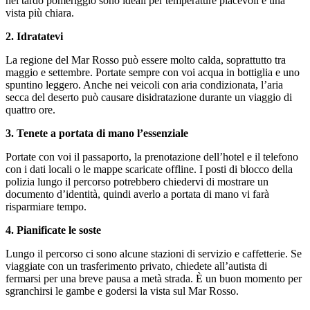
nel tardo pomeriggio sono ideali per temperature piacevoli e una
vista più chiara.
2. Idratatevi
La regione del Mar Rosso può essere molto calda, soprattutto tra
maggio e settembre. Portate sempre con voi acqua in bottiglia e uno
spuntino leggero. Anche nei veicoli con aria condizionata, l’aria
secca del deserto può causare disidratazione durante un viaggio di
quattro ore.
3. Tenete a portata di mano l’essenziale
Portate con voi il passaporto, la prenotazione dell’hotel e il telefono
con i dati locali o le mappe scaricate offline. I posti di blocco della
polizia lungo il percorso potrebbero chiedervi di mostrare un
documento d’identità, quindi averlo a portata di mano vi farà
risparmiare tempo.
4. Pianificate le soste
Lungo il percorso ci sono alcune stazioni di servizio e caffetterie. Se
viaggiate con un trasferimento privato, chiedete all’autista di
fermarsi per una breve pausa a metà strada. È un buon momento per
sgranchirsi le gambe e godersi la vista sul Mar Rosso.