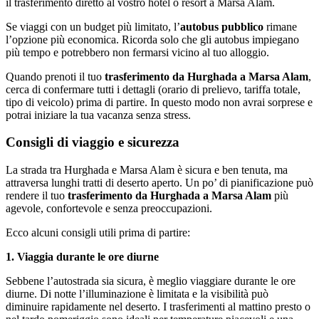
il trasferimento diretto al vostro hotel o resort a Marsa Alam.
Se viaggi con un budget più limitato, l’
autobus pubblico
rimane
l’opzione più economica. Ricorda solo che gli autobus impiegano
più tempo e potrebbero non fermarsi vicino al tuo alloggio.
Quando prenoti il tuo
trasferimento da Hurghada a Marsa Alam
,
cerca di confermare tutti i dettagli (orario di prelievo, tariffa totale,
tipo di veicolo) prima di partire. In questo modo non avrai sorprese e
potrai iniziare la tua vacanza senza stress.
Consigli di viaggio e sicurezza
La strada tra Hurghada e Marsa Alam è sicura e ben tenuta, ma
attraversa lunghi tratti di deserto aperto. Un po’ di pianificazione può
rendere il tuo
trasferimento da Hurghada a Marsa Alam
più
agevole, confortevole e senza preoccupazioni.
Ecco alcuni consigli utili prima di partire:
1. Viaggia durante le ore diurne
Sebbene l’autostrada sia sicura, è meglio viaggiare durante le ore
diurne. Di notte l’illuminazione è limitata e la visibilità può
diminuire rapidamente nel deserto. I trasferimenti al mattino presto o