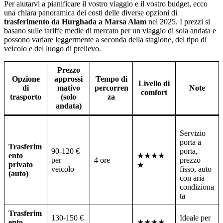
Per aiutarvi a pianificare il vostro viaggio e il vostro budget, ecco
una chiara panoramica dei costi delle diverse opzioni di
trasferimento da Hurghada a Marsa Alam
nel 2025. I prezzi si
basano sulle tariffe medie di mercato per un viaggio di sola andata e
possono variare leggermente a seconda della stagione, del tipo di
veicolo e del luogo di prelievo.
Prezzo
Opzione
approssi
Tempo di
Livello di
di
mativo
percorren
Note
comfort
trasporto
(solo
za
andata)
Servizio
porta a
Trasferim
90-120 €
porta,
ento
★★★★
per
4 ore
prezzo
privato
★
veicolo
fisso, auto
(auto)
con aria
condiziona
ta
Trasferim
130-150 €
Ideale per
ento
★★★★