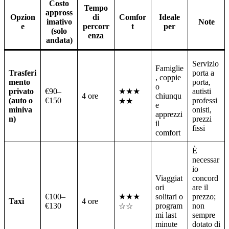
Costo
Tempo
appross
Opzion
di
Comfor
Ideale
imativo
Note
e
percorr
t
per
(solo
enza
andata)
Servizio
Famiglie
Trasferi
porta a
, coppie
mento
porta,
o
privato
€90–
★★★
autisti
4 ore
chiunqu
(auto o
€150
professi
★★
e
miniva
onisti,
apprezzi
n)
prezzi
il
fissi
comfort
È
necessar
io
Viaggiat
concord
ori
are il
€100–
★★★
solitari o
prezzo;
Taxi
4 ore
€130
program
non
☆☆
mi last
sempre
minute
dotato di