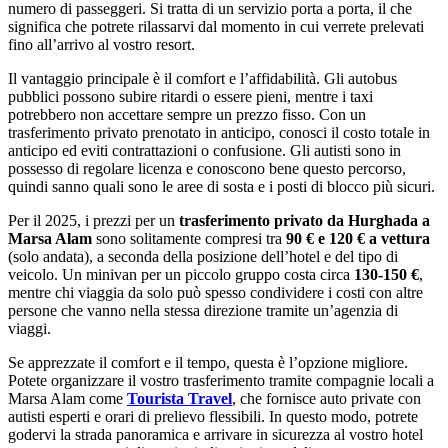
numero di passeggeri. Si tratta di un servizio porta a porta, il che
significa che potrete rilassarvi dal momento in cui verrete prelevati
fino all’arrivo al vostro resort.
Il vantaggio principale è il comfort e l’affidabilità. Gli autobus
pubblici possono subire ritardi o essere pieni, mentre i taxi
potrebbero non accettare sempre un prezzo fisso. Con un
trasferimento privato prenotato in anticipo, conosci il costo totale in
anticipo ed eviti contrattazioni o confusione. Gli autisti sono in
possesso di regolare licenza e conoscono bene questo percorso,
quindi sanno quali sono le aree di sosta e i posti di blocco più sicuri.
Per il 2025, i prezzi per un
trasferimento privato da Hurghada a
Marsa Alam
sono solitamente compresi tra
90 € e 120 € a vettura
(solo andata), a seconda della posizione dell’hotel e del tipo di
veicolo. Un minivan per un piccolo gruppo costa circa
130-150 €
,
mentre chi viaggia da solo può spesso condividere i costi con altre
persone che vanno nella stessa direzione tramite un’agenzia di
viaggi.
Se apprezzate il comfort e il tempo, questa è l’opzione migliore.
Potete organizzare il vostro trasferimento tramite compagnie locali a
Marsa Alam come
Tourista Travel
, che fornisce auto private con
autisti esperti e orari di prelievo flessibili. In questo modo, potrete
godervi la strada panoramica e arrivare in sicurezza al vostro hotel