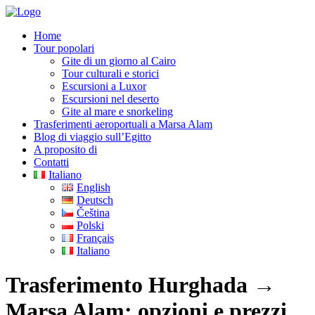
Home
Tour popolari
Gite di un giorno al Cairo
Tour culturali e storici
Escursioni a Luxor
Escursioni nel deserto
Gite al mare e snorkeling
Trasferimenti aeroportuali a Marsa Alam
Blog di viaggio sull’Egitto
A proposito di
Contatti
Italiano
English
Deutsch
Čeština
Polski
Français
Italiano
Trasferimento Hurghada →
Marsa Alam: opzioni e prezzi