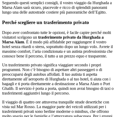
Seguendo questi semplici consigli, il vostro viaggio da Hurghada a
Marsa Alam sarà sicuro, piacevole e ricco di splendidi panorami
lungo una delle autostrade costiere più panoramiche dell’Egitto.
Perché scegliere un trasferimento privato
Dopo aver confrontato tutte le opzioni, è facile capire perché molti
visitatori scelgono un
trasferimento privato da Hurghada a
Marsa Alam
. È il modo più affidabile per raggiungere il vostro
hotel senza ritardi o stress, soprattutto dopo un lungo volo. Avrete il
massimo comfort, l’aria condizionata e un autista professionista che
conosce bene il percorso, il tutto a un prezzo equo e trasparente.
Un trasferimento privato significa viaggiare secondo i propri
programmi. Non c’è bisogno di aspettare altri passeggeri o di
preoccuparsi degli autobus affollati. Il tuo autista ti aspetta
direttamente all’aeroporto di Hurghada o al tuo hotel, ti aiuta con i
bagagli e ti porta direttamente a destinazione a Marsa Alam o Port
Ghalib. Il servizio è porta a porta, quindi non avrai bisogno di taxi o
trasferimenti aggiuntivi lungo il percorso.
Il viaggio di quattro ore attraversa tranquille strade desertiche con
vista sul Mar Rosso. La maggior parte dei veicoli utilizzati per i
trasferimenti privati sono berline moderne o minibus, che offrono
molto spazio per le famiglie e l’attrezzatura subacquea. Per i gruppi,