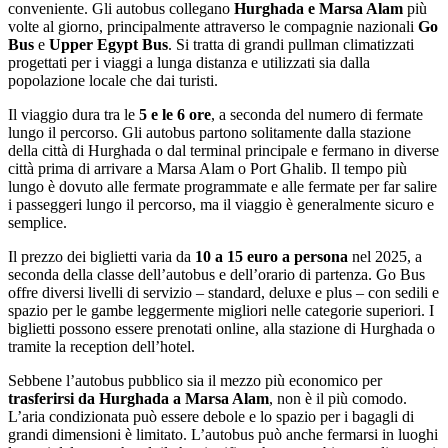
conveniente. Gli autobus collegano
Hurghada e Marsa Alam
più
volte al giorno, principalmente attraverso le compagnie nazionali
Go
Bus
e
Upper Egypt Bus
. Si tratta di grandi pullman climatizzati
progettati per i viaggi a lunga distanza e utilizzati sia dalla
popolazione locale che dai turisti.
Il viaggio dura tra le
5 e le 6 ore
, a seconda del numero di fermate
lungo il percorso. Gli autobus partono solitamente dalla stazione
della città di Hurghada o dal terminal principale e fermano in diverse
città prima di arrivare a Marsa Alam o Port Ghalib. Il tempo più
lungo è dovuto alle fermate programmate e alle fermate per far salire
i passeggeri lungo il percorso, ma il viaggio è generalmente sicuro e
semplice.
Il prezzo dei biglietti varia da
10 a 15 euro a persona
nel 2025, a
seconda della classe dell’autobus e dell’orario di partenza. Go Bus
offre diversi livelli di servizio – standard, deluxe e plus – con sedili e
spazio per le gambe leggermente migliori nelle categorie superiori. I
biglietti possono essere prenotati online, alla stazione di Hurghada o
tramite la reception dell’hotel.
Sebbene l’autobus pubblico sia il mezzo più economico per
trasferirsi da Hurghada a Marsa Alam
, non è il più comodo.
L’aria condizionata può essere debole e lo spazio per i bagagli di
grandi dimensioni è limitato. L’autobus può anche fermarsi in luoghi