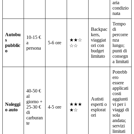
aria
condizio
nata
Tempo
Backpac
di
Autobu
kers,
percorre
10-15 €
s
★★☆
viaggiat
nza
a
5-6 ore
pubblic
ori con
lungo;
☆☆
persona
o
budget
punti di
limitato
consegn
a limitati
Potrebb
ero
essere
applicati
40-50 €
costi
al
Autisti
aggiunti
giorno +
Noleggi
★★★
esperti o
vi per i
25-30 €
4-5 ore
o auto
esplorat
viaggi di
★☆
di
ori
sola
carburan
andata;
te
servizi
limitati