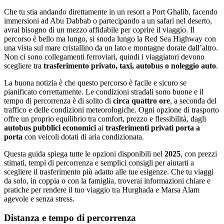
Che tu stia andando direttamente in un resort a Port Ghalib, facendo
immersioni ad Abu Dabbab o partecipando a un safari nel deserto,
avrai bisogno di un mezzo affidabile per coprire il viaggio. Il
percorso è bello ma lungo, si snoda lungo la Red Sea Highway con
una vista sul mare cristallino da un lato e montagne dorate dall’altro.
Non ci sono collegamenti ferroviari, quindi i viaggiatori devono
scegliere tra
trasferimento privato, taxi, autobus o noleggio auto
.
La buona notizia è che questo percorso è facile e sicuro se
pianificato correttamente. Le condizioni stradali sono buone e il
tempo di percorrenza è di solito di
circa quattro ore
, a seconda del
traffico e delle condizioni meteorologiche. Ogni opzione di trasporto
offre un proprio equilibrio tra comfort, prezzo e flessibilità, dagli
autobus pubblici economici
ai
trasferimenti privati porta a
porta
con veicoli dotati di aria condizionata.
Questa guida spiega tutte le opzioni disponibili nel
2025
, con prezzi
stimati, tempi di percorrenza e semplici consigli per aiutarti a
scegliere il trasferimento più adatto alle tue esigenze. Che tu viaggi
da solo, in coppia o con la famiglia, troverai informazioni chiare e
pratiche per rendere il tuo viaggio tra Hurghada e Marsa Alam
agevole e senza stress.
Distanza e tempo di percorrenza