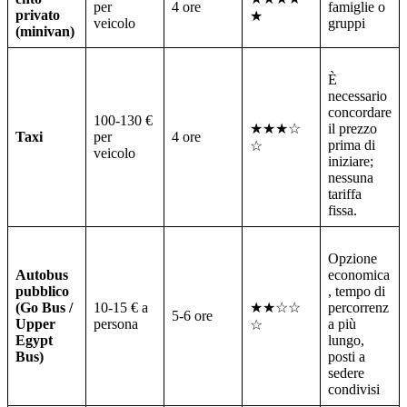
per
4 ore
famiglie o
privato
★
veicolo
gruppi
(minivan)
È
necessario
concordare
100-130 €
★★★☆
il prezzo
Taxi
per
4 ore
prima di
☆
veicolo
iniziare;
nessuna
tariffa
fissa.
Opzione
Autobus
economica
pubblico
, tempo di
(Go Bus /
10-15 € a
★★☆☆
percorrenz
5-6 ore
Upper
persona
a più
☆
Egypt
lungo,
Bus)
posti a
sedere
condivisi