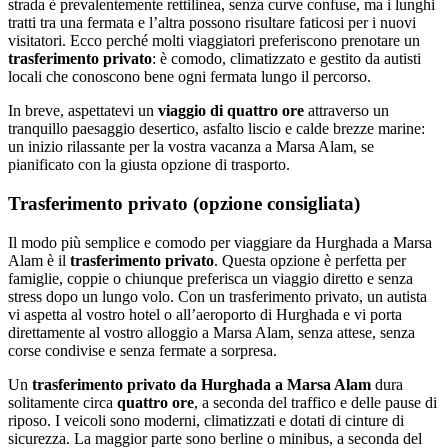
strada è prevalentemente rettilinea, senza curve confuse, ma i lunghi
tratti tra una fermata e l’altra possono risultare faticosi per i nuovi
visitatori. Ecco perché molti viaggiatori preferiscono prenotare un
trasferimento privato
: è comodo, climatizzato e gestito da autisti
locali che conoscono bene ogni fermata lungo il percorso.
In breve, aspettatevi un
viaggio di quattro ore
attraverso un
tranquillo paesaggio desertico, asfalto liscio e calde brezze marine:
un inizio rilassante per la vostra vacanza a Marsa Alam, se
pianificato con la giusta opzione di trasporto.
Trasferimento privato (opzione consigliata)
Il modo più semplice e comodo per viaggiare da Hurghada a Marsa
Alam è il
trasferimento privato
. Questa opzione è perfetta per
famiglie, coppie o chiunque preferisca un viaggio diretto e senza
stress dopo un lungo volo. Con un trasferimento privato, un autista
vi aspetta al vostro hotel o all’aeroporto di Hurghada e vi porta
direttamente al vostro alloggio a Marsa Alam, senza attese, senza
corse condivise e senza fermate a sorpresa.
Un
trasferimento privato da Hurghada a Marsa Alam
dura
solitamente circa
quattro ore
, a seconda del traffico e delle pause di
riposo. I veicoli sono moderni, climatizzati e dotati di cinture di
sicurezza. La maggior parte sono berline o minibus, a seconda del