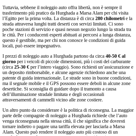
Tuttavia, sebbene il noleggio auto offra libertà, non è sempre il
trasferimento più pratico da Hurghada a Marsa Alam per chi visita
l’Egitto per la prima volta. La distanza è di circa
280 chilometri
e la
strada attraversa lunghi tratti deserti con servizi limitati. Ci sono
poche stazioni di servizio e quasi nessun negozio lungo la strada tra
le città. Per i conducenti esperti abituati ai percorsi a lunga distanza,
questo è gestibile, ma per chi non conosce le condizioni di guida
locali, può essere impegnativo.
I prezzi di noleggio auto a Hurghada partono da circa
40-50 € al
giorno
per i veicoli di piccole dimensioni, più i costi del carburante
(circa
25-30 €
per l’intero viaggio). Sono richiesti un’assicurazione e
un deposito rimborsabile, e alcune agenzie richiedono anche una
patente di guida internazionale. Le strade sono in buone condizioni,
ma il segnale mobile e il GPS possono essere deboli in alcune zone
desertiche. Si sconsiglia di guidare dopo il tramonto a causa
dell’illuminazione stradale limitata e degli occasionali
attraversamenti di cammelli vicino alle zone costiere.
Un altro punto da considerare è la politica di riconsegna. La maggior
parte delle compagnie di noleggio a Hurghada richiede che l’auto
venga riconsegnata nella stessa città, il che significa che dovresti
tornare indietro o pagare una tariffa elevata per lasciarla a Marsa
Alam. Questo può rendere il noleggio auto più costoso di un