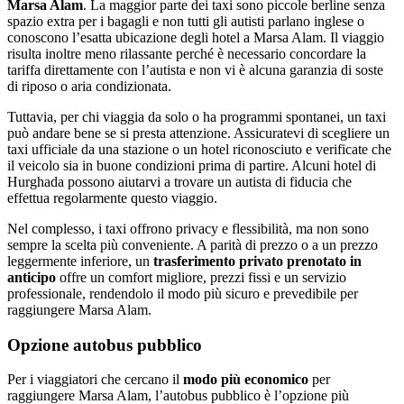
Marsa Alam
. La maggior parte dei taxi sono piccole berline senza
spazio extra per i bagagli e non tutti gli autisti parlano inglese o
conoscono l’esatta ubicazione degli hotel a Marsa Alam. Il viaggio
risulta inoltre meno rilassante perché è necessario concordare la
tariffa direttamente con l’autista e non vi è alcuna garanzia di soste
di riposo o aria condizionata.
Tuttavia, per chi viaggia da solo o ha programmi spontanei, un taxi
può andare bene se si presta attenzione. Assicuratevi di scegliere un
taxi ufficiale da una stazione o un hotel riconosciuto e verificate che
il veicolo sia in buone condizioni prima di partire. Alcuni hotel di
Hurghada possono aiutarvi a trovare un autista di fiducia che
effettua regolarmente questo viaggio.
Nel complesso, i taxi offrono privacy e flessibilità, ma non sono
sempre la scelta più conveniente. A parità di prezzo o a un prezzo
leggermente inferiore, un
trasferimento privato prenotato in
anticipo
offre un comfort migliore, prezzi fissi e un servizio
professionale, rendendolo il modo più sicuro e prevedibile per
raggiungere Marsa Alam.
Opzione autobus pubblico
Per i viaggiatori che cercano il
modo più economico
per
raggiungere Marsa Alam, l’autobus pubblico è l’opzione più