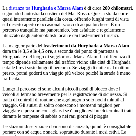
La
distanza tra
Hurghada e Marsa Alam
è di circa
280 chilometri
,
seguendo l’autostrada costiera del Mar Rosso. Questa strada corre
quasi interamente parallela alla costa, offrendo lunghi tratti di vista
sul deserto aperto e occasionali scorci di acqua turchese. È un
percorso tranquillo ma panoramico, ben asfaltato e regolarmente
utilizzato dagli automobilisti locali e dai trasferimenti turistici.
La maggior parte dei
trasferimenti da Hurghada a Marsa Alam
dura tra le
3,5 e le 4,5 ore
, a seconda del punto di partenza a
Hurghada e del luogo di soggiorno a Marsa Alam. La differenza di
tempo dipende solitamente dal traffico vicino alla città di Hurghada
e dalle brevi soste lungo il percorso. Se viaggi di notte o al mattino
presto, potrai goderti un viaggio più veloce poiché la strada è meno
trafficata.
Lungo il percorso ci sono alcuni piccoli posti di blocco dove i
veicoli si fermano brevemente per la registrazione di sicurezza. Si
tratta di controlli di routine che aggiungono solo pochi minuti al
viaggio. Gli autisti di solito conoscono i momenti migliori per
viaggiare e possono consigliarvi se è meglio evitare determinati tratti
durante le tempeste di sabbia o nei rari giorni di pioggia.
Le stazioni di servizio e i bar sono distanziati, quindi è consigliabile
portare con sé acqua e snack, soprattutto durante i mesi estivi. La