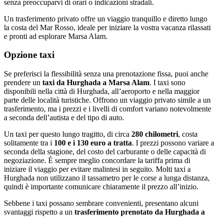
senza preoccuparvi di orari o indicazioni stradali.
Un trasferimento privato offre un viaggio tranquillo e diretto lungo
la costa del Mar Rosso, ideale per iniziare la vostra vacanza rilassati
e pronti ad esplorare Marsa Alam.
Opzione taxi
Se preferisci la flessibilità senza una prenotazione fissa, puoi anche
prendere un
taxi da Hurghada a Marsa Alam
. I taxi sono
disponibili nella città di Hurghada, all’aeroporto e nella maggior
parte delle località turistiche. Offrono un viaggio privato simile a un
trasferimento, ma i prezzi e i livelli di comfort variano notevolmente
a seconda dell’autista e del tipo di auto.
Un taxi per questo lungo tragitto, di circa
280 chilometri
, costa
solitamente tra i
100 e i 130 euro a tratta
. I prezzi possono variare a
seconda della stagione, del costo del carburante o delle capacità di
negoziazione. È sempre meglio concordare la tariffa prima di
iniziare il viaggio per evitare malintesi in seguito. Molti taxi a
Hurghada non utilizzano il tassametro per le corse a lunga distanza,
quindi è importante comunicare chiaramente il prezzo all’inizio.
Sebbene i taxi possano sembrare convenienti, presentano alcuni
svantaggi rispetto a un
trasferimento prenotato da Hurghada a