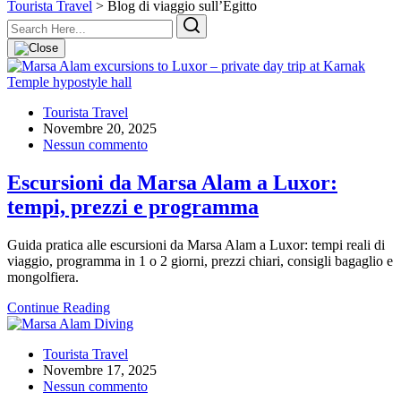
Tourista Travel
>
Blog di viaggio sull’Egitto
Blog
di
Tourista Travel
viaggio
Novembre 20, 2025
sull’Egitto
Nessun commento
Escursioni da Marsa Alam a Luxor:
tempi, prezzi e programma
Guida pratica alle escursioni da Marsa Alam a Luxor: tempi reali di
viaggio, programma in 1 o 2 giorni, prezzi chiari, consigli bagaglio e
mongolfiera.
Continue Reading
Tourista Travel
Novembre 17, 2025
Nessun commento