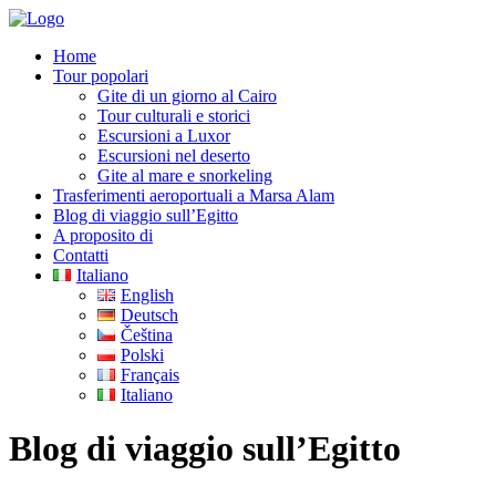
Home
Tour popolari
Gite di un giorno al Cairo
Tour culturali e storici
Escursioni a Luxor
Escursioni nel deserto
Gite al mare e snorkeling
Trasferimenti aeroportuali a Marsa Alam
Blog di viaggio sull’Egitto
A proposito di
Contatti
Italiano
English
Deutsch
Čeština
Polski
Français
Italiano
Blog di viaggio sull’Egitto