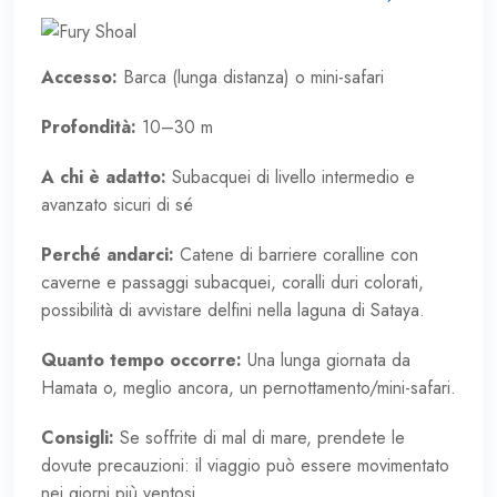
Accesso:
Barca (lunga distanza) o mini-safari
Profondità:
10–30 m
A chi è adatto:
Subacquei di livello intermedio e
avanzato sicuri di sé
Perché andarci:
Catene di barriere coralline con
caverne e passaggi subacquei, coralli duri colorati,
possibilità di avvistare delfini nella laguna di Sataya.
Quanto tempo occorre:
Una lunga giornata da
Hamata o, meglio ancora, un pernottamento/mini-safari.
Consigli:
Se soffrite di mal di mare, prendete le
dovute precauzioni: il viaggio può essere movimentato
nei giorni più ventosi.