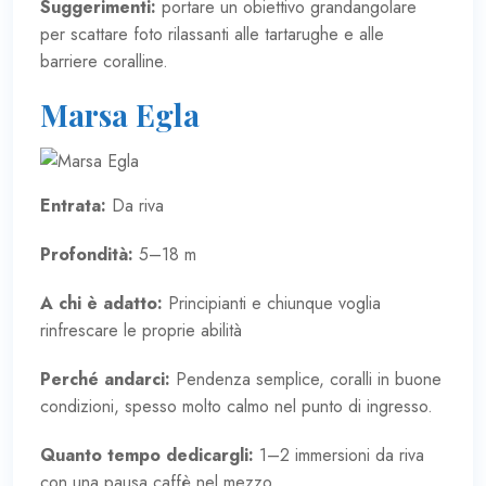
Suggerimenti:
portare un obiettivo grandangolare
per scattare foto rilassanti alle tartarughe e alle
barriere coralline.
Marsa Egla
Entrata:
Da riva
Profondità:
5–18 m
A chi è adatto:
Principianti e chiunque voglia
rinfrescare le proprie abilità
Perché andarci:
Pendenza semplice, coralli in buone
condizioni, spesso molto calmo nel punto di ingresso.
Quanto tempo dedicargli:
1–2 immersioni da riva
con una pausa caffè nel mezzo.