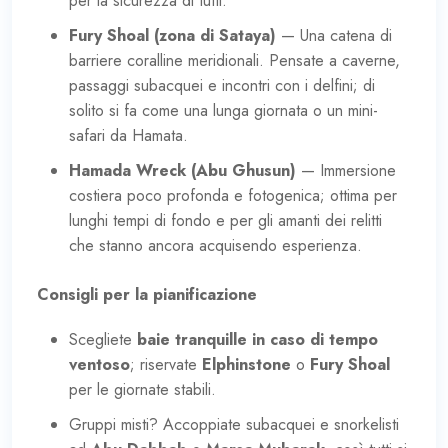
per la sicurezza di tutti.
Fury Shoal (zona di Sataya)
— Una catena di
barriere coralline meridionali. Pensate a caverne,
passaggi subacquei e incontri con i delfini; di
solito si fa come una lunga giornata o un mini-
safari da Hamata.
Hamada Wreck (Abu Ghusun)
— Immersione
costiera poco profonda e fotogenica; ottima per
lunghi tempi di fondo e per gli amanti dei relitti
che stanno ancora acquisendo esperienza.
Consigli per la pianificazione
Scegliete
baie tranquille in caso di tempo
ventoso
; riservate
Elphinstone
o
Fury Shoal
per le giornate stabili.
Gruppi misti? Accoppiate subacquei e snorkelisti