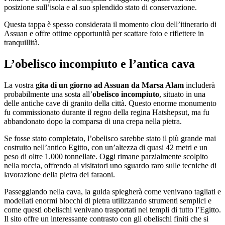
posizione sull’isola e al suo splendido stato di conservazione.
Questa tappa è spesso considerata il momento clou dell’itinerario di
Assuan e offre ottime opportunità per scattare foto e riflettere in
tranquillità.
L’obelisco incompiuto e l’antica cava
La vostra
gita di un giorno ad Assuan da Marsa Alam
includerà
probabilmente una sosta all’
obelisco incompiuto
, situato in una
delle antiche cave di granito della città. Questo enorme monumento
fu commissionato durante il regno della regina Hatshepsut, ma fu
abbandonato dopo la comparsa di una crepa nella pietra.
Se fosse stato completato, l’obelisco sarebbe stato il più grande mai
costruito nell’antico Egitto, con un’altezza di quasi 42 metri e un
peso di oltre 1.000 tonnellate. Oggi rimane parzialmente scolpito
nella roccia, offrendo ai visitatori uno sguardo raro sulle tecniche di
lavorazione della pietra dei faraoni.
Passeggiando nella cava, la guida spiegherà come venivano tagliati e
modellati enormi blocchi di pietra utilizzando strumenti semplici e
come questi obelischi venivano trasportati nei templi di tutto l’Egitto.
Il sito offre un interessante contrasto con gli obelischi finiti che si