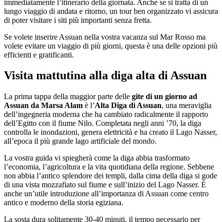
immediatamente l’itinerario della giornata. Anche se si tratta di un
lungo viaggio di andata e ritorno, un tour ben organizzato vi assicura
di poter visitare i siti più importanti senza fretta.
Se volete inserire Assuan nella vostra vacanza sul Mar Rosso ma
volete evitare un viaggio di più giorni, questa è una delle opzioni più
efficienti e gratificanti.
Visita mattutina alla diga alta di Assuan
La prima tappa della maggior parte delle
gite di un giorno ad
Assuan da Marsa Alam
è l’
Alta Diga di Assuan
, una meraviglia
dell’ingegneria moderna che ha cambiato radicalmente il rapporto
dell’Egitto con il fiume Nilo. Completata negli anni ’70, la diga
controlla le inondazioni, genera elettricità e ha creato il Lago Nasser,
all’epoca il più grande lago artificiale del mondo.
La vostra guida vi spiegherà come la diga abbia trasformato
l’economia, l’agricoltura e la vita quotidiana della regione. Sebbene
non abbia l’antico splendore dei templi, dalla cima della diga si gode
di una vista mozzafiato sul fiume e sull’inizio del Lago Nasser. È
anche un’utile introduzione all’importanza di Assuan come centro
antico e moderno della storia egiziana.
La sosta dura solitamente 30-40 minuti, il tempo necessario per