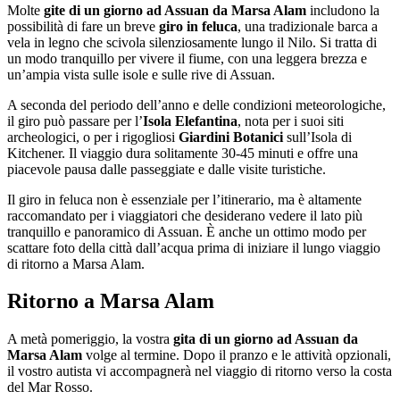
Molte
gite di un giorno ad Assuan da Marsa Alam
includono la
possibilità di fare un breve
giro in feluca
, una tradizionale barca a
vela in legno che scivola silenziosamente lungo il Nilo. Si tratta di
un modo tranquillo per vivere il fiume, con una leggera brezza e
un’ampia vista sulle isole e sulle rive di Assuan.
A seconda del periodo dell’anno e delle condizioni meteorologiche,
il giro può passare per l’
Isola Elefantina
, nota per i suoi siti
archeologici, o per i rigogliosi
Giardini Botanici
sull’Isola di
Kitchener. Il viaggio dura solitamente 30-45 minuti e offre una
piacevole pausa dalle passeggiate e dalle visite turistiche.
Il giro in feluca non è essenziale per l’itinerario, ma è altamente
raccomandato per i viaggiatori che desiderano vedere il lato più
tranquillo e panoramico di Assuan. È anche un ottimo modo per
scattare foto della città dall’acqua prima di iniziare il lungo viaggio
di ritorno a Marsa Alam.
Ritorno a Marsa Alam
A metà pomeriggio, la vostra
gita di un giorno ad Assuan da
Marsa Alam
volge al termine. Dopo il pranzo e le attività opzionali,
il vostro autista vi accompagnerà nel viaggio di ritorno verso la costa
del Mar Rosso.