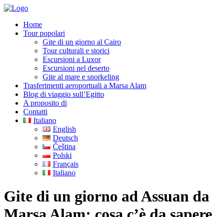
Home
Tour popolari
Gite di un giorno al Cairo
Tour culturali e storici
Escursioni a Luxor
Escursioni nel deserto
Gite al mare e snorkeling
Trasferimenti aeroportuali a Marsa Alam
Blog di viaggio sull’Egitto
A proposito di
Contatti
Italiano
English
Deutsch
Čeština
Polski
Français
Italiano
Gite di un giorno ad Assuan da
Marsa Alam: cosa c’è da sapere