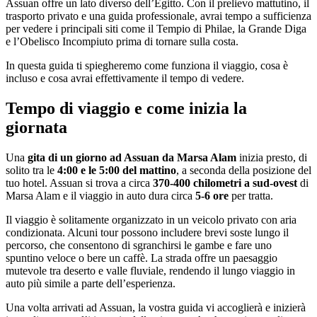
Assuan offre un lato diverso dell’Egitto. Con il prelievo mattutino, il
trasporto privato e una guida professionale, avrai tempo a sufficienza
per vedere i principali siti come il Tempio di Philae, la Grande Diga
e l’Obelisco Incompiuto prima di tornare sulla costa.
In questa guida ti spiegheremo come funziona il viaggio, cosa è
incluso e cosa avrai effettivamente il tempo di vedere.
Tempo di viaggio e come inizia la
giornata
Una
gita di un giorno ad Assuan da Marsa Alam
inizia presto, di
solito tra le
4:00 e le 5:00 del mattino
, a seconda della posizione del
tuo hotel. Assuan si trova a circa
370-400 chilometri a sud-ovest
di
Marsa Alam e il viaggio in auto dura circa
5-6 ore
per tratta.
Il viaggio è solitamente organizzato in un veicolo privato con aria
condizionata. Alcuni tour possono includere brevi soste lungo il
percorso, che consentono di sgranchirsi le gambe e fare uno
spuntino veloce o bere un caffè. La strada offre un paesaggio
mutevole tra deserto e valle fluviale, rendendo il lungo viaggio in
auto più simile a parte dell’esperienza.
Una volta arrivati ad Assuan, la vostra guida vi accoglierà e inizierà