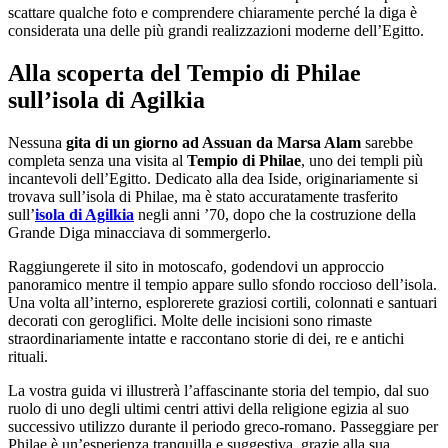
scattare qualche foto e comprendere chiaramente perché la diga è
considerata una delle più grandi realizzazioni moderne dell’Egitto.
Alla scoperta del Tempio di Philae
sull’isola di Agilkia
Nessuna
gita di un giorno ad Assuan da Marsa Alam
sarebbe
completa senza una visita al
Tempio di Philae
, uno dei templi più
incantevoli dell’Egitto. Dedicato alla dea Iside, originariamente si
trovava sull’isola di Philae, ma è stato accuratamente trasferito
sull’
isola di Agilkia
negli anni ’70, dopo che la costruzione della
Grande Diga minacciava di sommergerlo.
Raggiungerete il sito in motoscafo, godendovi un approccio
panoramico mentre il tempio appare sullo sfondo roccioso dell’isola.
Una volta all’interno, esplorerete graziosi cortili, colonnati e santuari
decorati con geroglifici. Molte delle incisioni sono rimaste
straordinariamente intatte e raccontano storie di dei, re e antichi
rituali.
La vostra guida vi illustrerà l’affascinante storia del tempio, dal suo
ruolo di uno degli ultimi centri attivi della religione egizia al suo
successivo utilizzo durante il periodo greco-romano. Passeggiare per
Philae è un’esperienza tranquilla e suggestiva, grazie alla sua