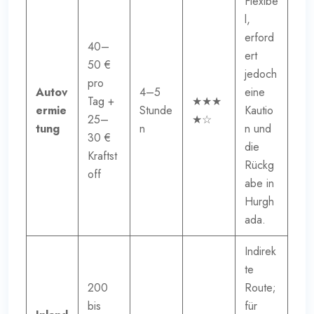
Flexibe
l,
erford
40–
ert
50 €
jedoch
pro
Autov
4–5
eine
Tag +
★★★
ermie
Stunde
Kautio
25–
★☆
tung
n
n und
30 €
die
Kraftst
Rückg
off
abe in
Hurgh
ada.
Indirek
te
200
Route;
bis
für