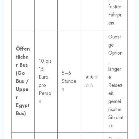
festen
Fahrpr
eis.
Günsti
ge
Öffen
Option
tliche
10 bis
,
r Bus
15
länger
(Go
5–6
Euro
★★☆
e
Bus /
Stunde
pro
☆☆
Reisez
Uppe
n
Perso
eit,
r
n
gemei
Egypt
nsame
Bus)
Sitzplät
ze