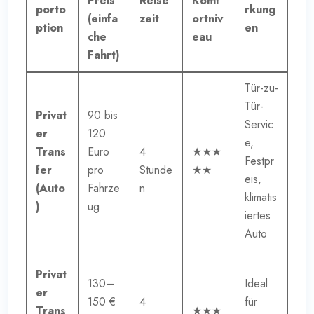
Preis
Reise
Komf
porto
rkung
(einfa
zeit
ortniv
ption
en
che
eau
Fahrt)
Tür-zu-
Tür-
Privat
90 bis
Servic
er
120
e,
Trans
Euro
4
★★★
Festpr
fer
pro
Stunde
★★
eis,
(Auto
Fahrze
n
klimatis
)
ug
iertes
Auto
Privat
130–
Ideal
er
150 €
4
für
Trans
★★★