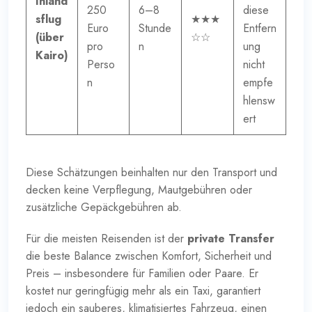
Inland
250
6–8
diese
sflug
★★★
Euro
Stunde
Entfern
(über
☆☆
pro
n
ung
Kairo)
Perso
nicht
n
empfe
hlensw
ert
Diese Schätzungen beinhalten nur den Transport und
decken keine Verpflegung, Mautgebühren oder
zusätzliche Gepäckgebühren ab.
Für die meisten Reisenden ist der
private Transfer
die beste Balance zwischen Komfort, Sicherheit und
Preis – insbesondere für Familien oder Paare. Er
kostet nur geringfügig mehr als ein Taxi, garantiert
jedoch ein sauberes, klimatisiertes Fahrzeug, einen