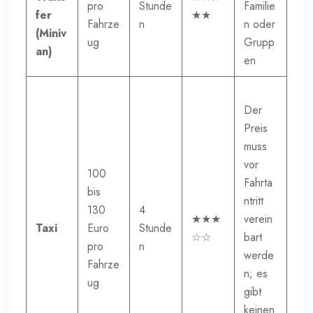
pro
Stunde
Familie
fer
★★
Fahrze
n
n oder
(Miniv
ug
Grupp
an)
en
Der
Preis
muss
vor
100
Fahrta
bis
ntritt
130
4
★★★
verein
Taxi
Euro
Stunde
☆☆
bart
pro
n
werde
Fahrze
n; es
ug
gibt
keinen