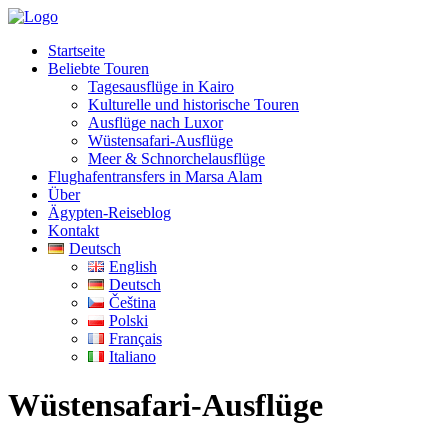
Startseite
Beliebte Touren
Tagesausflüge in Kairo
Kulturelle und historische Touren
Ausflüge nach Luxor
Wüstensafari-Ausflüge
Meer & Schnorchelausflüge
Flughafentransfers in Marsa Alam
Über
Ägypten-Reiseblog
Kontakt
Deutsch
English
Deutsch
Čeština
Polski
Français
Italiano
Wüstensafari-Ausflüge