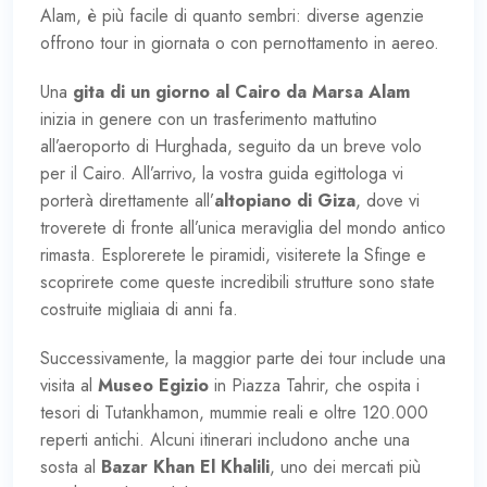
Alam, è più facile di quanto sembri: diverse agenzie
offrono tour in giornata o con pernottamento in aereo.
Una
gita di un giorno al Cairo da Marsa Alam
inizia in genere con un trasferimento mattutino
all’aeroporto di Hurghada, seguito da un breve volo
per il Cairo. All’arrivo, la vostra guida egittologa vi
porterà direttamente all’
altopiano di Giza
, dove vi
troverete di fronte all’unica meraviglia del mondo antico
rimasta. Esplorerete le piramidi, visiterete la Sfinge e
scoprirete come queste incredibili strutture sono state
costruite migliaia di anni fa.
Successivamente, la maggior parte dei tour include una
visita al
Museo Egizio
in Piazza Tahrir, che ospita i
tesori di Tutankhamon, mummie reali e oltre 120.000
reperti antichi. Alcuni itinerari includono anche una
sosta al
Bazar Khan El Khalili
, uno dei mercati più