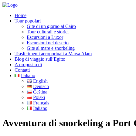
Home
Tour popolari
Gite di un giorno al Cairo
Tour culturali e storici
Escursioni a Luxor
Escursioni nel deserto
Gite al mare e snorkeling
Trasferimenti aeroportuali a Marsa Alam
Blog di viaggio sull’Egitto
A proposito di
Contatti
Italiano
English
Deutsch
Čeština
Polski
Français
Italiano
Avventura di snorkeling a Port