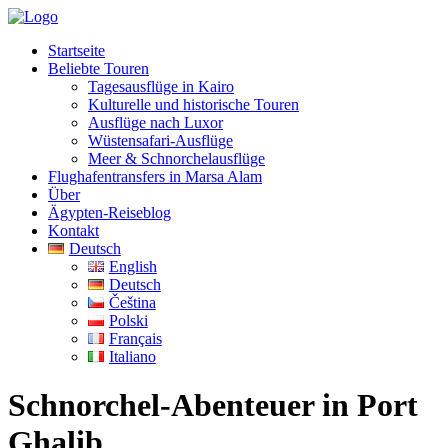
Startseite
Beliebte Touren
Tagesausflüge in Kairo
Kulturelle und historische Touren
Ausflüge nach Luxor
Wüstensafari-Ausflüge
Meer & Schnorchelausflüge
Flughafentransfers in Marsa Alam
Über
Ägypten-Reiseblog
Kontakt
Deutsch
English
Deutsch
Čeština
Polski
Français
Italiano
Schnorchel-Abenteuer in Port
Ghalib