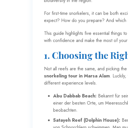
biodiversity in the region.
For first-time snorkelers, it can be both ex
expect? How do you prepare? And which si
This guide highlights five essential things
with confidence and make the most of your
1. Choosing the Rig
Not all reefs are the same, and picking the 
snorkeling tour in Marsa Alam
. Luckily
different experience levels.
Abu Dabbab Beach:
Bekannt für sein
einer der besten Orte, um Meeressch
beobachten.
Satayeh Reef (Dolphin House):
Ber
von Schnorchlern schwimmen. Man mus