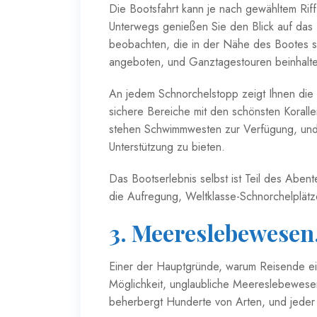
Die Bootsfahrt kann je nach gewähltem Ri
Unterwegs genießen Sie den Blick auf da
beobachten, die in der Nähe des Bootes 
angeboten, und Ganztagestouren beinhalten
An jedem Schnorchelstopp zeigt Ihnen die 
sichere Bereiche mit den schönsten Koral
stehen Schwimmwesten zur Verfügung, und 
Unterstützung zu bieten.
Das Bootserlebnis selbst ist Teil des Abe
die Aufregung, Weltklasse-Schnorchelplätz
3. Meereslebewesen,
Einer der Hauptgründe, warum Reisende e
Möglichkeit, unglaubliche Meereslebewes
beherbergt Hunderte von Arten, und jeder O