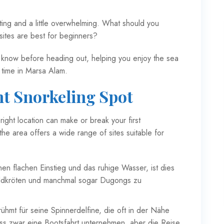
citing and a little overwhelming. What should you
tes are best for beginners?
 to know before heading out, helping you enjoy the sea
 time in Marsa Alam.
ht Snorkeling Spot
right location can make or break your first
, the area offers a wide range of sites suitable for
en flachen Einstieg und das ruhige Wasser, ist dies
ildkröten und manchmal sogar Dugongs zu
ühmt für seine Spinnerdelfine, die oft in der Nähe
s zwar eine Bootsfahrt unternehmen, aber die Reise