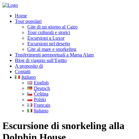
Home
Tour popolari
Gite di un giorno al Cairo
Tour culturali e storici
Escursioni a Luxor
Escursioni nel deserto
Gite al mare e snorkeling
Trasferimenti aeroportuali a Marsa Alam
Blog di viaggio sull’Egitto
A proposito di
Contatti
Italiano
English
Deutsch
Čeština
Polski
Français
Italiano
Escursione di snorkeling alla
Dolphin House