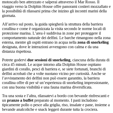
motoscafo ben attrezzato e salperai attraverso il Mar Rosso. Il
viaggio verso la Dolphin House offre panorami costieri mozzafiato e
la possibilità di rilassarsi prima che inizino gli incontri marini della
giornata.
All’arrivo sul posto, la guida spiegherà la struttura della barriera
corallina e come è organizzata la visita secondo le norme locali di
protezione marina. L’area è suddivisa in zone per proteggere il
comportamento naturale dei delfini. Le barche rimangono nella zona
esterna, mentre gli ospiti entrano in acqua nella
zona di snorkeling
designata, dove le interazioni avvengono con calma e da una
distanza rispettosa.
Potrete godervi
due sessioni di snorkeling
, ciascuna della durata di
circa 45 minuti. Le acque intorno alla Dolphin House ospitano
giardini di corallo, pesci di barriera e, se siete fortunati, branchi di
delfini acrobati che a volte nuotano vicino per curiosità. Anche se
l’avvistamento dei delfini non può essere garantito, la barriera
corallina offre di per sé un’esperienza di snorkeling impressionante,
con una buona visibilità e una fauna marina diversificata.
Tra una sosta e l’altra, rilassatevi a bordo con bevande rinfrescanti e
un
pranzo a buffet
preparato al momento. I pasti includono
tipicamente pollo o pesce alla griglia, riso, insalate e pane, insieme a
bevande analcoliche e snack leggeri durante tutta la crociera.