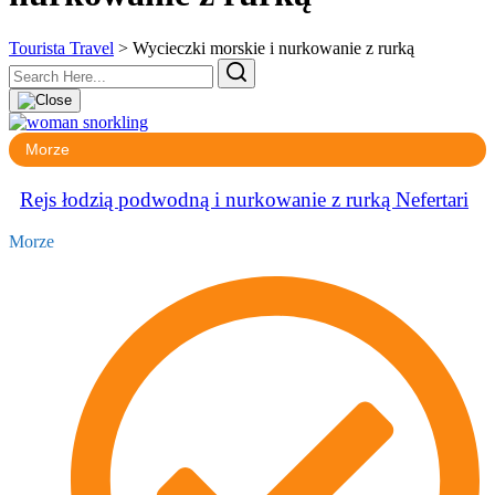
Tourista Travel
>
Wycieczki morskie i nurkowanie z rurką
Morze
Rejs łodzią podwodną i nurkowanie z rurką Nefertari
Morze