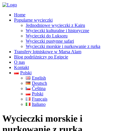
Home
Popularne wycieczki
Jednodniowe wycieczki z Kairu
Wycieczki kulturalne i historyczne
Wycieczki do Luksoru
Wycieczki pustynne safari
Wycieczki morskie i nurkowanie z rurką
Transfery lotniskowe w Marsa Alam
Blog podróżniczy po Egipcie
O nas
Kontakt
Polski
English
Deutsch
Čeština
Polski
Français
Italiano
Wycieczki morskie i
nurkowanie z rurką