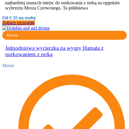
najbardziej znanych miejsc do nurkowania z rurką na egipskim
wybrzeżu Morza Czerwonego. Ta półdniowa
Od € 35 na osobę
Zobacz szczegóły
Morze
Jednodniowa wycieczka na wyspy Hamata z
nurkowaniem z rurką
Morze