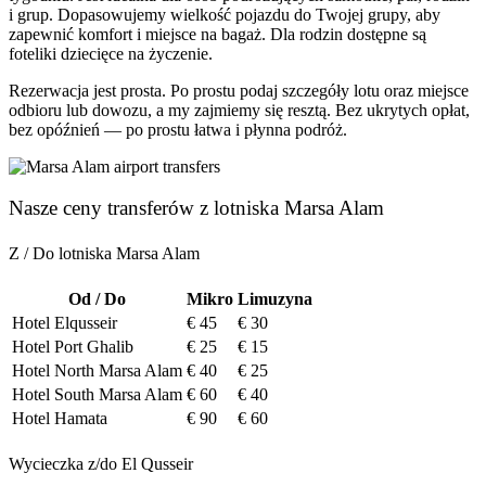
i grup. Dopasowujemy wielkość pojazdu do Twojej grupy, aby
zapewnić komfort i miejsce na bagaż. Dla rodzin dostępne są
foteliki dziecięce na życzenie.
Rezerwacja jest prosta. Po prostu podaj szczegóły lotu oraz miejsce
odbioru lub dowozu, a my zajmiemy się resztą. Bez ukrytych opłat,
bez opóźnień — po prostu łatwa i płynna podróż.
Nasze ceny transferów z lotniska Marsa Alam
Z / Do lotniska Marsa Alam
Od / Do
Mikro
Limuzyna
Hotel Elqusseir
€ 45
€ 30
Hotel Port Ghalib
€ 25
€ 15
Hotel North Marsa Alam
€ 40
€ 25
Hotel South Marsa Alam
€ 60
€ 40
Hotel Hamata
€ 90
€ 60
Wycieczka z/do El Qusseir