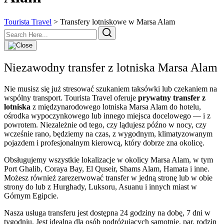
Tourista Travel
>
Transfery lotniskowe w Marsa Alam
Niezawodny transfer z lotniska Marsa Alam
Nie musisz się już stresować szukaniem taksówki lub czekaniem na
wspólny transport. Tourista Travel oferuje
prywatny transfer z
lotniska
z międzynarodowego lotniska Marsa Alam do hotelu,
ośrodka wypoczynkowego lub innego miejsca docelowego — i z
powrotem. Niezależnie od tego, czy lądujesz późno w nocy, czy
wcześnie rano, będziemy na czas, z wygodnym, klimatyzowanym
pojazdem i profesjonalnym kierowcą, który dobrze zna okolicę.
Obsługujemy wszystkie lokalizacje w okolicy Marsa Alam, w tym
Port Ghalib, Coraya Bay, El Quseir, Shams Alam, Hamata i inne.
Możesz również zarezerwować transfer w jedną stronę lub w obie
strony do lub z Hurghady, Luksoru, Asuanu i innych miast w
Górnym Egipcie.
Nasza usługa transferu jest dostępna 24 godziny na dobę, 7 dni w
tygodniu. Jest idealna dla osób podróżujących samotnie, par, rodzin