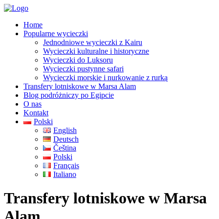
Home
Popularne wycieczki
Jednodniowe wycieczki z Kairu
Wycieczki kulturalne i historyczne
Wycieczki do Luksoru
Wycieczki pustynne safari
Wycieczki morskie i nurkowanie z rurką
Transfery lotniskowe w Marsa Alam
Blog podróżniczy po Egipcie
O nas
Kontakt
Polski
English
Deutsch
Čeština
Polski
Français
Italiano
Transfery lotniskowe w Marsa
Alam