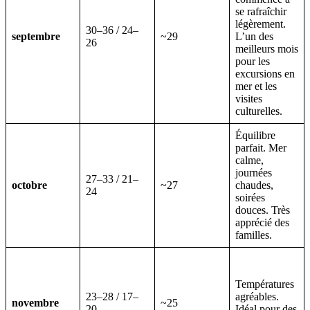
se rafraîchir
légèrement.
30–36 / 24–
septembre
~29
L’un des
26
meilleurs mois
pour les
excursions en
mer et les
visites
culturelles.
Équilibre
parfait. Mer
calme,
journées
27–33 / 21–
octobre
~27
chaudes,
24
soirées
douces. Très
apprécié des
familles.
Températures
23–28 / 17–
agréables.
novembre
~25
20
Idéal pour des