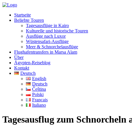
Startseite
Beliebte Touren
Tagesausflüge in Kairo
Kulturelle und historische Touren
Ausflüge nach Luxor
Wüstensafari-Ausflüge
Meer & Schnorchelausflüge
Flughafentransfers in Marsa Alam
Über
Ägypten-Reiseblog
Kontakt
Deutsch
English
Deutsch
Čeština
Polski
Français
Italiano
Tagesausflug zum Schnorcheln 