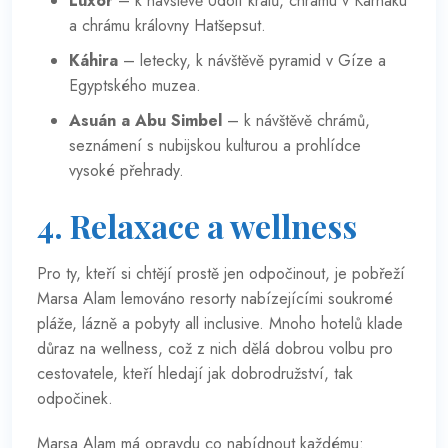
Luxor
– k návštěvě Údolí králů, chrámu v Karnaku
a chrámu královny Hatšepsut.
Káhira
– letecky, k návštěvě pyramid v Gíze a
Egyptského muzea.
Asuán a Abu Simbel
– k návštěvě chrámů,
seznámení s nubijskou kulturou a prohlídce
vysoké přehrady.
4. Relaxace a wellness
Pro ty, kteří si chtějí prostě jen odpočinout, je pobřeží
Marsa Alam lemováno resorty nabízejícími soukromé
pláže, lázně a pobyty all inclusive. Mnoho hotelů klade
důraz na wellness, což z nich dělá dobrou volbu pro
cestovatele, kteří hledají jak dobrodružství, tak
odpočinek.
Marsa Alam má opravdu co nabídnout každému: