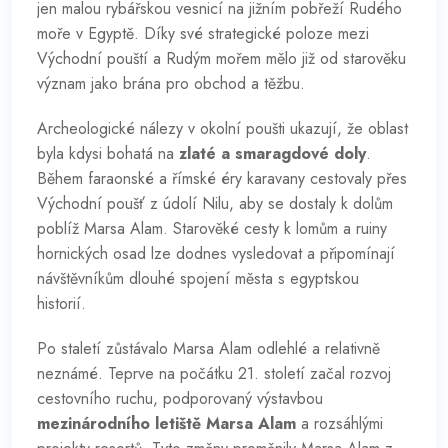
jen malou rybářskou vesnicí na jižním pobřeží Rudého
moře v Egyptě. Díky své strategické poloze mezi
Východní pouští a Rudým mořem mělo již od starověku
význam jako brána pro obchod a těžbu.
Archeologické nálezy v okolní poušti ukazují, že oblast
byla kdysi bohatá na
zlaté a smaragdové doly
.
Během faraonské a římské éry karavany cestovaly přes
Východní poušť z údolí Nilu, aby se dostaly k dolům
poblíž Marsa Alam. Starověké cesty k lomům a ruiny
hornických osad lze dodnes vysledovat a připomínají
návštěvníkům dlouhé spojení města s egyptskou
historií.
Po staletí zůstávalo Marsa Alam odlehlé a relativně
neznámé. Teprve na počátku 21. století začal rozvoj
cestovního ruchu, podporovaný výstavbou
mezinárodního letiště Marsa Alam
a rozsáhlými