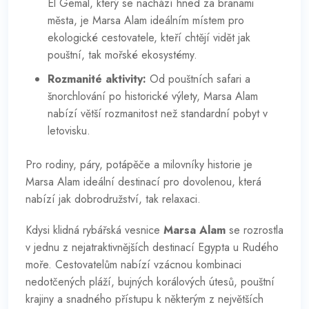
El Gemal, který se nachází hned za branami
města, je Marsa Alam ideálním místem pro
ekologické cestovatele, kteří chtějí vidět jak
pouštní, tak mořské ekosystémy.
Rozmanité aktivity:
Od pouštních safari a
šnorchlování po historické výlety, Marsa Alam
nabízí větší rozmanitost než standardní pobyt v
letovisku.
Pro rodiny, páry, potápěče a milovníky historie je
Marsa Alam ideální destinací pro dovolenou, která
nabízí jak dobrodružství, tak relaxaci.
Kdysi klidná rybářská vesnice
Marsa Alam
se rozrostla
v jednu z nejatraktivnějších destinací Egypta u Rudého
moře. Cestovatelům nabízí vzácnou kombinaci
nedotčených pláží, bujných korálových útesů, pouštní
krajiny a snadného přístupu k některým z největších