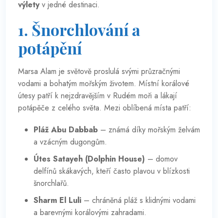
výlety
v jedné destinaci.
1. Šnorchlování a
potápění
Marsa Alam je světově proslulá svými průzračnými
vodami a bohatým mořským životem. Místní korálové
útesy patří k nejzdravějším v Rudém moři a lákají
potápěče z celého světa. Mezi oblíbená místa patří:
Pláž Abu Dabbab
– známá díky mořským želvám
a vzácným dugongům.
Útes Satayeh (Dolphin House)
– domov
delfínů skákavých, kteří často plavou v blízkosti
šnorchlařů.
Sharm El Lul
i
– chráněná pláž s klidnými vodami
a barevnými korálovými zahradami.