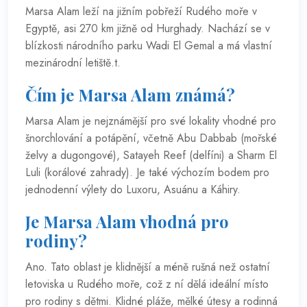
Marsa Alam leží na jižním pobřeží Rudého moře v
Egyptě, asi 270 km jižně od Hurghady. Nachází se v
blízkosti národního parku Wadi El Gemal a má vlastní
mezinárodní letiště.t.
Čím je Marsa Alam známá?
Marsa Alam je nejznámější pro své lokality vhodné pro
šnorchlování a potápění, včetně Abu Dabbab (mořské
želvy a dugongové), Satayeh Reef (delfíni) a Sharm El
Luli (korálové zahrady). Je také výchozím bodem pro
jednodenní výlety do Luxoru, Asuánu a Káhiry.
Je Marsa Alam vhodná pro
rodiny?
Ano. Tato oblast je klidnější a méně rušná než ostatní
letoviska u Rudého moře, což z ní dělá ideální místo
pro rodiny s dětmi. Klidné pláže, mělké útesy a rodinná