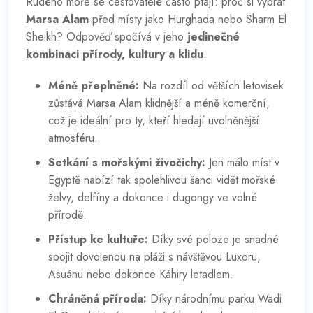
Rudého moře se cestovatelé často ptají: proč si vybrat
Marsa Alam
před místy jako Hurghada nebo Sharm El
Sheikh? Odpověď spočívá v jeho
jedinečné
kombinaci přírody, kultury a klidu
.
Méně přeplněné:
Na rozdíl od větších letovisek
zůstává Marsa Alam klidnější a méně komerční,
což je ideální pro ty, kteří hledají uvolněnější
atmosféru.
Setkání s mořskými živočichy:
Jen málo míst v
Egyptě nabízí tak spolehlivou šanci vidět mořské
želvy, delfíny a dokonce i dugongy ve volné
přírodě.
Přístup ke kultuře:
Díky své poloze je snadné
spojit dovolenou na pláži s návštěvou Luxoru,
Asuánu nebo dokonce Káhiry letadlem.
Chráněná příroda:
Díky národnímu parku Wadi