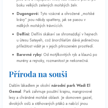
boku velkých zelených mořských želv.
Dugongové:
Tyto vzácné a ohrožené „mořské
krávy“ jsou někdy spatřeny, jak se pasou v
mělkých mořských trávnících.
Delfíni:
Delfíni skákaví se shromažďují v hejnech
u útesu Satayeh, což šnorchlařům dává jedinečnou
příležitost vidět je v jejich přirozeném prostředí.
Barevné ryby:
Od motýlkovitých ryb a klaunů po
murény a rejnoky, rozmanitost je nekonečná.
Příroda na souši
Dalším lákadlem je okolní
národní park Wadi El
Gemal
. Park zahrnuje pouštní krajinu, mangrovové
lesy a chráněné mořské oblasti. Je domovem gazel,
divokých oslů a stěhovavých ptáků a nabízí jinou