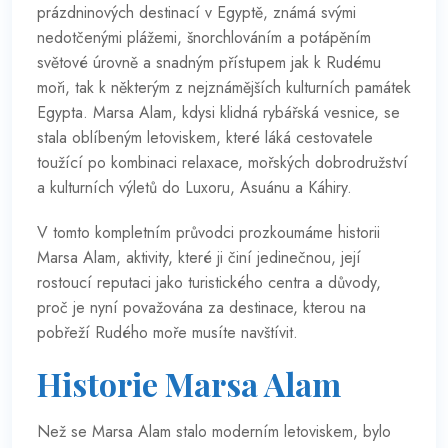
prázdninových destinací v Egyptě, známá svými
nedotčenými plážemi, šnorchlováním a potápěním
světové úrovně a snadným přístupem jak k Rudému
moři, tak k některým z nejznámějších kulturních památek
Egypta. Marsa Alam, kdysi klidná rybářská vesnice, se
stala oblíbeným letoviskem, které láká cestovatele
toužící po kombinaci relaxace, mořských dobrodružství
a kulturních výletů do Luxoru, Asuánu a Káhiry.
V tomto kompletním průvodci prozkoumáme historii
Marsa Alam, aktivity, které ji činí jedinečnou, její
rostoucí reputaci jako turistického centra a důvody,
proč je nyní považována za destinace, kterou na
pobřeží Rudého moře musíte navštívit.
Historie Marsa Alam
Než se Marsa Alam stalo moderním letoviskem, bylo