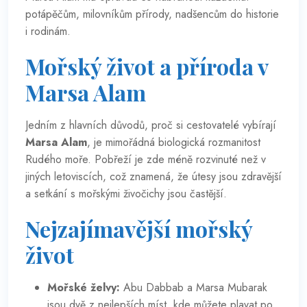
potápěčům, milovníkům přírody, nadšencům do historie
i rodinám.
Mořský život a příroda v
Marsa Alam
Jedním z hlavních důvodů, proč si cestovatelé vybírají
Marsa Alam
, je mimořádná biologická rozmanitost
Rudého moře. Pobřeží je zde méně rozvinuté než v
jiných letoviscích, což znamená, že útesy jsou zdravější
a setkání s mořskými živočichy jsou častější.
Nejzajímavější mořský
život
Mořské želvy:
Abu Dabbab a Marsa Mubarak
jsou dvě z nejlepších míst, kde můžete plavat po