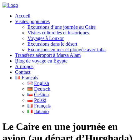
Accueil
Visites populaires
Excursions d’une journée au Caire
Visites culturelles et historiques
Voyages à Louxor
Excursions dans le désert
Excursions en mer et plongée avec tuba
Transferts aéroport à Marsa Alam
Blog de voyage en Égypte
À propos
Contact
Français
English
Deutsch
Čeština
Polski
Français
Italiano
Le Caire en une journée en
avion (au départ d’Hurghada)