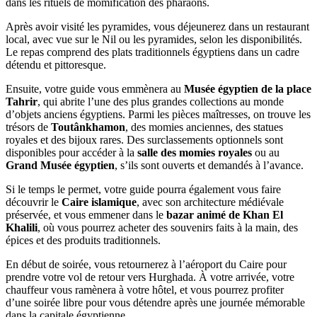
dans les rituels de momification des pharaons.
Après avoir visité les pyramides, vous déjeunerez dans un restaurant
local, avec vue sur le Nil ou les pyramides, selon les disponibilités.
Le repas comprend des plats traditionnels égyptiens dans un cadre
détendu et pittoresque.
Ensuite, votre guide vous emmènera au
Musée égyptien de la place
Tahrir
, qui abrite l’une des plus grandes collections au monde
d’objets anciens égyptiens. Parmi les pièces maîtresses, on trouve les
trésors de
Toutânkhamon
, des momies anciennes, des statues
royales et des bijoux rares. Des surclassements optionnels sont
disponibles pour accéder à la
salle des momies royales
ou au
Grand Musée égyptien
, s’ils sont ouverts et demandés à l’avance.
Si le temps le permet, votre guide pourra également vous faire
découvrir le
Caire islamique
, avec son architecture médiévale
préservée, et vous emmener dans le
bazar animé de Khan El
Khalili
, où vous pourrez acheter des souvenirs faits à la main, des
épices et des produits traditionnels.
En début de soirée, vous retournerez à l’aéroport du Caire pour
prendre votre vol de retour vers Hurghada. À votre arrivée, votre
chauffeur vous ramènera à votre hôtel, et vous pourrez profiter
d’une soirée libre pour vous détendre après une journée mémorable
dans la capitale égyptienne.