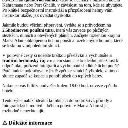
Kahramana nebo Port Ghalib, v závislosti na tom, kde se ubytujete.
Po krátké bezpečnostní instruktáži a přizpůsobení helmy vám
instruktor ukáže, jak ovládat čtyřkolku.
Jakmile budou všichni připraveni, vydáte se s průvodcem na
2,5hodinovou pouštní túru
, která vás zavede po písčitých
stezkách, dunách a otevřených pláních. Zažijete rozlehlou krajinu
Marsa Alam obklopenou tichou pouští a rozeklanými horami, které
se lesknou v odpoledním slunci.
V polovině cesty si uděláte krátkou přestávku a vychutnáte si
tradiční beduínský čaj
v malém stanu. Je to ideální příležitost k
odpočinku, pořízení fotografií a vychutnání si klidné ticho pouště.
Poté budete pokračovat v jízdě zpět ke stanici čtyřkolek, zatímco
slunce zapadá za kopce a ponoří písek do teplých barev.
Nakonec vás řidič v podvečer kolem 18:00 hod. odveze zpět do
hotelu.
Tento výlet nabízí ideální kombinaci dobrodružství, přírody a
fotografických motivů – během pobytu v Marsa Alam si jej
rozhodně nenechte ujít.
⚠️ Důležité informace