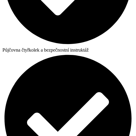
Půjčovna čtyřkolek a bezpečnostní instruktáž