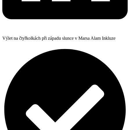
Výlet na čtyřkolkách při západu slunce v Marsa Alam Inkluze