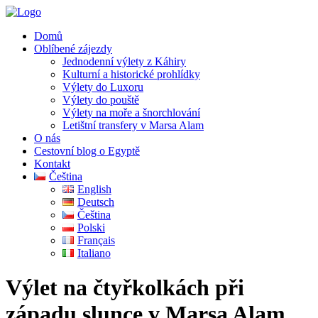
Domů
Oblíbené zájezdy
Jednodenní výlety z Káhiry
Kulturní a historické prohlídky
Výlety do Luxoru
Výlety do pouště
Výlety na moře a šnorchlování
Letištní transfery v Marsa Alam
O nás
Cestovní blog o Egyptě
Kontakt
Čeština
English
Deutsch
Čeština
Polski
Français
Italiano
Výlet na čtyřkolkách při
západu slunce v Marsa Alam