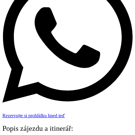
Rezervujte si prohlídku hned teď
Popis zájezdu a itinerář: