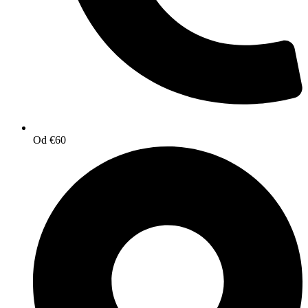
Od €60