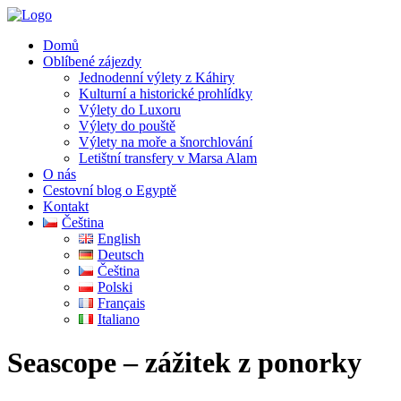
Domů
Oblíbené zájezdy
Jednodenní výlety z Káhiry
Kulturní a historické prohlídky
Výlety do Luxoru
Výlety do pouště
Výlety na moře a šnorchlování
Letištní transfery v Marsa Alam
O nás
Cestovní blog o Egyptě
Kontakt
Čeština
English
Deutsch
Čeština
Polski
Français
Italiano
Seascope – zážitek z ponorky