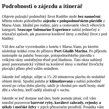
Podrobnosti o zájezdu a itinerář
Objevte pulzující podmořský život Rudého moře
bez namočení
během tohoto pohodlného
zájezdu v polopodmořském plavidle
z
Marsa Alam. Ideální pro rodiny, páry a cestovatele všech věkových
kategorií,
Seascope Submarine Experience
nabízí jedinečný a
relaxační způsob, jak pozorovat korálové útesy a mořský život z pod
hladiny.
Váš den začne vyzvednutím z hotelu v Marsa Alam, po kterém
následuje krátká cesta do přístavu
Port Ghalib Marina
. Po příjezdu
nastoupíte na palubu Seascope, polopodmořského plavidla s
velkými okny umístěnými těsně pod hladinou. Tato okna nabízejí
jasný panoramatický výhled na korálové útesy a mořské živočichy
plavající přímo před vaším sedadlem.
Jakmile loď odpluje, užijte si 15–20 minutovou plavbu do nedaleké
oblasti útesů. Spodní paluba je
klimatizovaná
a nabízí pohodlné
sezení po celou dobu plavby, takže je vhodná pro starší hosty, malé
děti a všechny, kteří raději zůstávají v suchu.
Jakmile se loď dostane nad útes, bude pomalu plout, což vám
umožní pozorovat
barevné ryby, korálové zahrady, rejnoky a
někdy i mořské želvy
v jejich přirozeném prostředí. Posádka vám