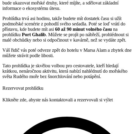
bude ukazovat mořské druhy, které míjíte, a sdělovat základní
informace o ekosystému útesu.
Prohlídka trvá asi hodinu, takže budete mít dostatek času si užít
podmořské scenérie z pohodlí svého sedadla. Poté se loď vrátí do
přístavu, kde budete mít asi
60 až 90 minut volného času
na
prohlídku
Port Ghalib
. Můžete se projít po nábřeží, prohlédnout si
malé obchůdky nebo si odpočinout v kavárně, než se vydáte zpět.
Váš řidič vás poté odveze zpět do hotelu v Marsa Alam a zbytek dne
můžete strávit podle libosti.
Tato prohlídka je skvělou volbou pro cestovatele, kteří hledají
krátkou, nenáročnou aktivitu, která nabízí nahlédnutí do mořského
světa Rudého moře bez šnorchlování nebo potápění.
Rezervovat prohlídku
Klikněte zde, abyste nás kontaktovali a rezervovali si výlet